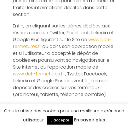
prestataires externes pour l’aider à recueillir et
traiter les informations décrites dans cette
section.
Enfin, en cliquant sur les icônes dédiées aux
réseaux sociaux Twitter, Facebook, Linkedin et
Google Plus figurant sur le Site de
www.defi-
fermetures.fr
ou dans son application mobile
et si l’Utilisateur a accepté le dépôt de
cookies en poursuivant sa navigation sur le
Site Internet ou l’application mobile de
www.defi-fermetures.fr
, Twitter, Facebook,
Linkedin et Google Plus peuvent également
déposer des cookies sur vos terminaux
(ordinateur, tablette, téléphone portable).
Ces types de cookies ne sont déposés sur
Ce site utilise des cookies pour une meilleure expérience
vos terminaux qu’à condition que vous y
consentiez, en continuant votre navigation
utilisateur.
En savoir plus
J'accepte
sur le Site Internet ou l’application mobile de