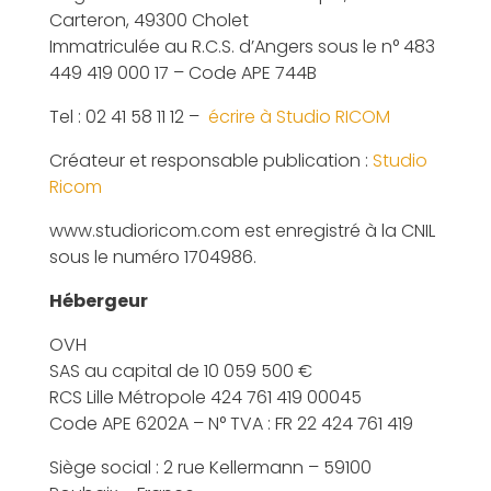
Carteron, 49300 Cholet
Immatriculée au R.C.S. d’Angers sous le n° 483
449 419 000 17 – Code APE 744B
Tel : 02 41 58 11 12 –
écrire à Studio RICOM
Créateur et responsable publication :
Studio
Ricom
www.studioricom.com est enregistré à la CNIL
sous le numéro 1704986.
Hébergeur
OVH
SAS au capital de 10 059 500 €
RCS Lille Métropole 424 761 419 00045
Code APE 6202A – N° TVA : FR 22 424 761 419
Siège social : 2 rue Kellermann – 59100