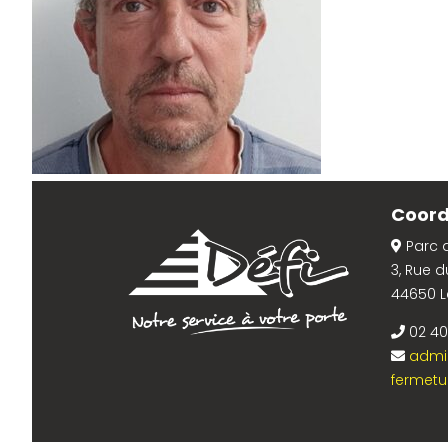
Coor
Parc d
3, Rue d
44650 
02 40
admin
fermetur