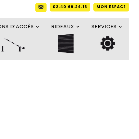
02.40.69.24.13
MON ESPACE
ONS D’ACCÈS
RIDEAUX
SERVICES