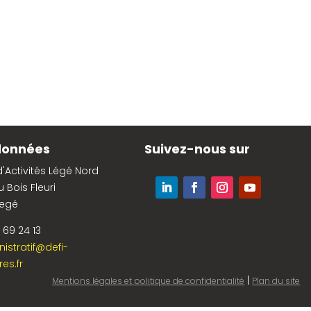
données
Suivez-nous sur
'Activités Légé Nord
u Bois Fleuri
Legé
 69 24 13
istratif@defi-
es.fr
|
Mentions légales et politique de confidentialité
Plan du site